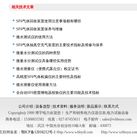
相关技术文章
SF6气体回收装置使用注意事项都有哪些
SF6气体回收装置保养与维修
微水测试仪的使用方法
SF6气体抽真空充气装置的主要技术指标及维修与保养
微量水分测试仪的四种类型
微量水分测试仪具备哪些实用优势
微水测量仪（便携式露点仪）检定证书
高精度SF6气体检漏仪的主要特性及指标
微水测量仪使用测量方法
全自动SF6密度继电器校验仪的主要功能及技术指标
公司介绍
|
设备选型
|
技术资料
|
服务说明
|
新品展示
|
联系方式
Copyright◎ 1999 博宇电力欢迎您！ 生产和销售电力仪器仪表,电力试验设备
商务电话：15308655582 传真：027-87455611 电子邮件：sales@whboyu.com
地址：武汉·中国光谷创业街10栋A座 邮编：430073
互联网备案：
鄂ICP备12018212号-1
Http://www.whbydl.com Http://www.whboyu.co