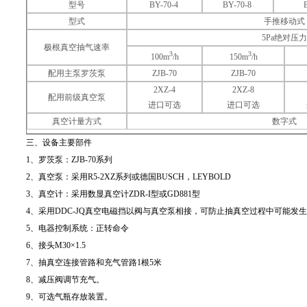
型号
BY-70-4
BY-70-8
型式
手推移动式
5Pa
绝对压力
极根真空抽气速率
3
3
100m
/h
150m
/h
配用主泵罗茨泵
ZJB-70
ZJB-70
2XZ-4
2XZ-8
配用前级真空泵
进口可选
进口可选
真空计量方式
数字式
三、设备主要部件
1
、罗茨泵：
ZJB-70
系列
2
、真空泵：采用
R5-2XZ
系列或德国
BUSCH
，
LEYBOLD
3
、真空计：采用数显真空计
ZDR-I
型或
GD881
型
4
、采用
DDC-JQ
真空电磁挡以阀与真空泵相接，可防止抽真空过程中可能发生
5
、电器控制系统：正转命令
6
、接头
M30
×
1.5
7
、抽真空连接管路和充气管路
1
根
5
米
8
、减压阀调节充气。
9
、可选气瓶存放装置。