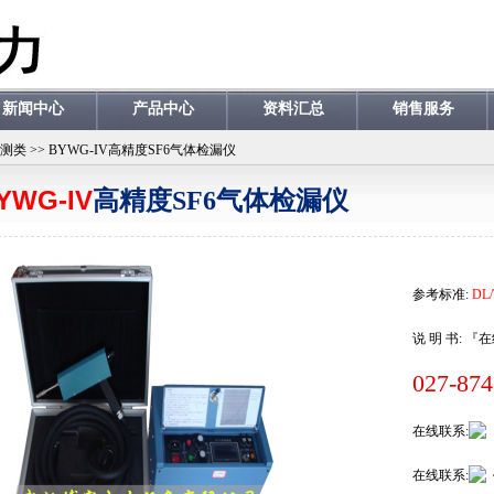
新闻中心
产品中心
资料汇总
销售服务
检测类
>>
BYWG-IV高精度SF6气体检漏仪
YWG-IV
高精度SF6气体检漏仪
参考标准:
DL/
说 明 书:
『在
027-87
在线联系:
在线联系: