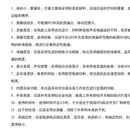
1．体积小，重量轻：尽最大要能采用轻质原材料，压缩仪器的空间和重量，
运输和携带。
2．测量线段长，可检测约5米高的泄漏点，移动范围大。
3．灵敏度高：在电路上采用优化设计，同时降低噪声及电磁波的干扰，使灵
4．测量范围宽，多档切换：仪器可在SF6开关装置的泄漏率范围内检测SF6
档的标准曲线，能进行定量和定性检漏。
5．准确度高：仪器采用先进的校验方法校验，给出高准确度的校准曲线，提高
漏的精度。
6．显示直观，声光报警：采用指示仪表显示，具有简便直观的效果。当有SF
7．反应速度快，恢复时间短：采用新型电路结构，使仪器的反应速度加快，
检测。
8．内置自诊功能：本仪器具有对仪器自身工作状态进行监视的功能。
9．外形美观：仪器外壳采用铝合金包装，板面上所有按钮开关都由指示灯显
10．使用时间长：使用时间可达3小时。十分适合于现场SF6高压开关厂和研
11．抗干扰性强：仪器采用全屏蔽，消除了外界和本身的干扰。
12．高稳定性：仪器电源电压稳定度高，温升低，热损耗小，热稳定性好。
度漂移小。