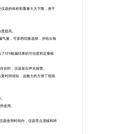
使仪器的体积和重量大大下降，便于
敏度提高。
的漏气量，可多档切换选择，并给出每
了SF6检漏结果的可信度和定量检
6存在时，仪器发出声光报警。
恢复时间缩短，这极大的方便了现场
示。
究所使用。
在仪器使用时间内，仪器零点漂移和跨