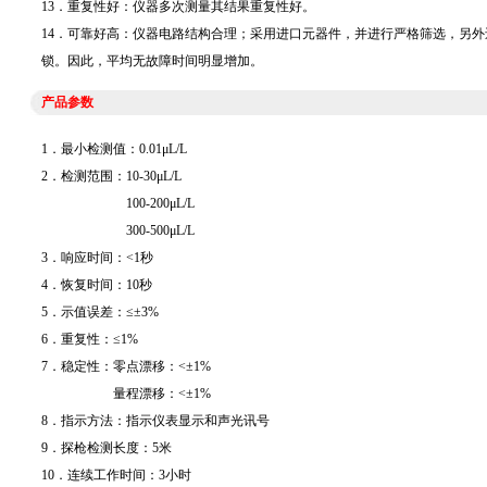
13．重复性好：仪器多次测量其结果重复性好。
14．可靠好高：仪器电路结构合理；采用进口元器件，并进行严格筛选，另
锁。因此，平均无故障时间明显增加。
产品参数
1．最小检测值：0.01μL/L
2．检测范围：10-30μL/L
100-200μL/L
300-500μL/L
3．响应时间：<1秒
4．恢复时间：10秒
5．示值误差：≤±3%
6．重复性：≤1%
7．稳定性：零点漂移：<±1%
量程漂移：<±1%
8．指示方法：指示仪表显示和声光讯号
9．探枪检测长度：5米
10．连续工作时间：3小时